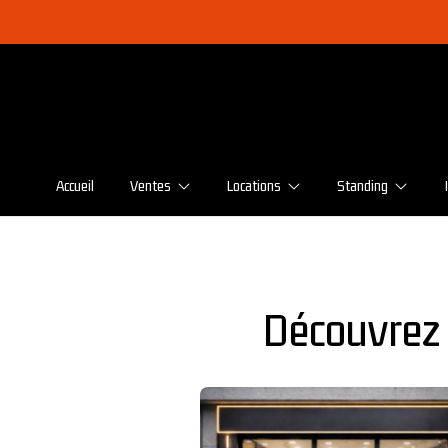
Accueil
Ventes
Locations
Standing
Maisons
Maisons
Maisons
Appartements
Appartements
Appartements
Découvrez 
Terrains
Colocations
Programmes neufs
Conseils locatifs
Immeubles
Garages