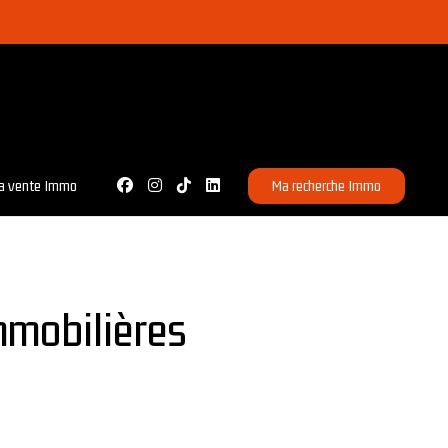
a vente Immo
Ma recherche Immo
mmobilières