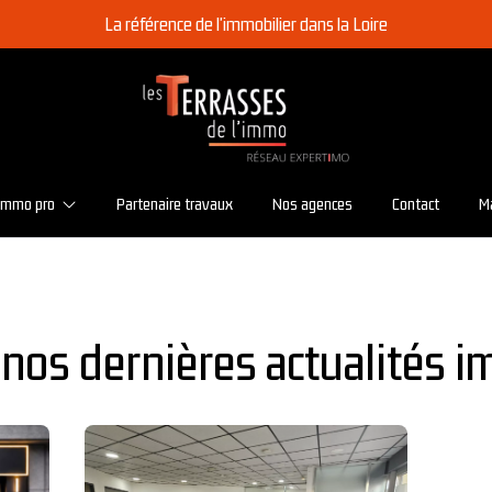
La référence de l'immobilier dans la Loire
Immo pro
Partenaire travaux
Nos agences
Contact
M
Vente
Location
nos dernières actualités i